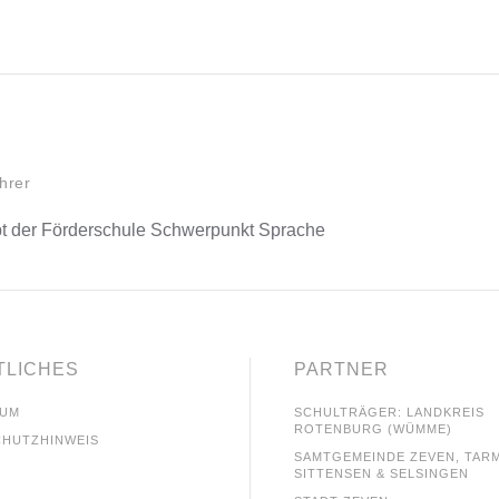
hrer
pt der Förderschule Schwerpunkt Sprache
TLICHES
PARTNER
SUM
SCHULTRÄGER: LANDKREIS
ROTENBURG (WÜMME)
CHUTZHINWEIS
SAMTGEMEINDE ZEVEN, TAR
SITTENSEN & SELSINGEN